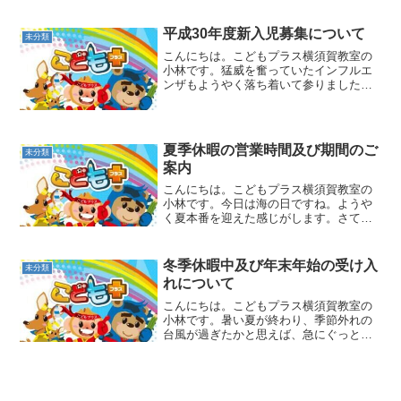
の、石をぴょんぴょんカエルジャーン
プ！落ちるとワニさんに食べられちゃう
橋を、犬さん歩きでそーっと歩い
平成30年度新入児募集について
未分類
て・・・ごろごろ焼き芋さんに...
こんにちは。こどもプラス横須賀教室の
小林です。猛威を奮っていたインフルエ
ンザもようやく落ち着いて参りました
が、花粉の影響が出て参りましたので、
皆様お気をつけください。さて、平成28
年11月からのオープンから、短い期間で
はございますが、多くの...
夏季休暇の営業時間及び期間のご
未分類
案内
こんにちは。こどもプラス横須賀教室の
小林です。今日は海の日ですね。ようや
く夏本番を迎えた感じがします。さて、
当教室は、未就学のお子さま（児童発達
支援）と就学のお子さま（放課後等デイ
サービス）の両方をお預かりしておりま
冬季休暇中及び年末年始の受け入
未分類
す。そのため、学校の夏季...
れについて
こんにちは。こどもプラス横須賀教室の
小林です。暑い夏が終わり、季節外れの
台風が過ぎたかと思えば、急にぐっと冷
え込みはじめ、体調を崩しやすい季節に
なって参りました。日差しは暖かいです
が、風や日陰は冷えますので、皆さま暖
かくお過ごしの上、ご自愛...