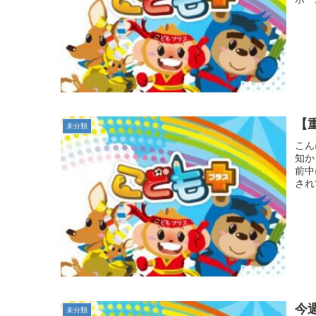
【
未分類
こん
知か
前中
され
今
未分類