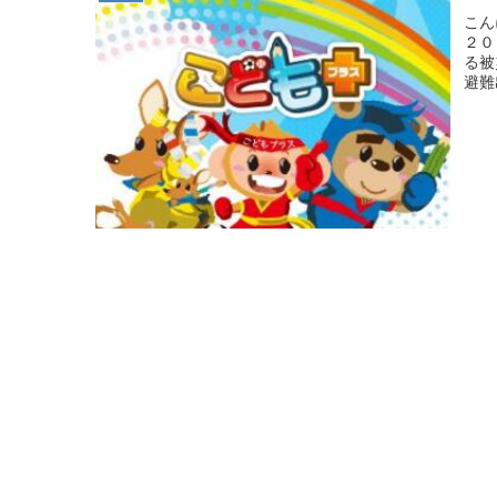
こん
２０
る被
避難