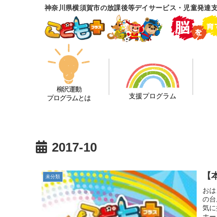
神奈川県横須賀市の放課後等デイサービス・児童発達
柳沢運動
支援プログラム
プログラムとは
2017-10
【
未分類
おは
の台
気に
ホー