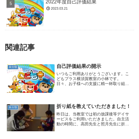
2022年度自己評価結果
2023.03.21
関連記事
自己評価結果の開示
未分類
いつもご利用ありがとうございます。こ
どもプラス横須賀教室の小林です。
日々、お子様への支援に精一杯取り組ま
せていただいておりますが、職員からの
自己評価結果を集計いたしましたので、
開示させていただきます。保護者の皆様
から見て、出来ている点、出来...
折り紙を教えていただきました！
未分類
昨日は、当教室では初の放課後等デイサ
ービスをご利用いただきました。自主活
動の時間に、高田先生と照月先生に折り
紙を教えてくれてありがとう！ちゃんと
折れるように練習しておきます^^次回の
運動あそびでは、少し休憩も挟めるよう