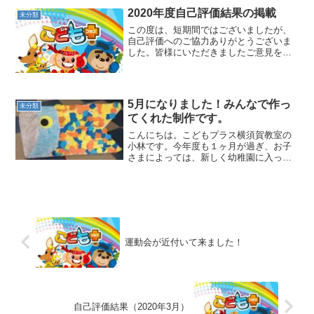
になるともっとカッコ良...
2020年度自己評価結果の掲載
未分類
この度は、短期間ではございましたが、
自己評価へのご協力ありがとうございま
した。皆様にいただきましたご意見を元
に、2021年度の教室運営を改善して参り
たく存じます。保護者様向け自己評価結
果保護者様向け自己評価表集計結果
202103事業所内自己...
5月になりました！みんなで作っ
未分類
てくれた制作です。
こんにちは。こどもプラス横須賀教室の
小林です。今年度も１ヶ月が過ぎ、お子
さまによっては、新しく幼稚園に入った
お子さまや小学校に上がったお子さまが
いると思います。新しい環境になり、戸
惑いの中、新しい友達との出会いもあ
り、楽しく過ごしていること...
運動会が近付いて来ました！
自己評価結果（2020年3月）