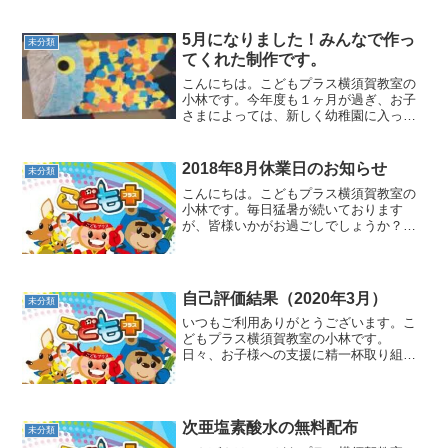
5月になりました！みんなで作っ
未分類
てくれた制作です。
こんにちは。こどもプラス横須賀教室の
小林です。今年度も１ヶ月が過ぎ、お子
さまによっては、新しく幼稚園に入った
お子さまや小学校に上がったお子さまが
いると思います。新しい環境になり、戸
惑いの中、新しい友達との出会いもあ
2018年8月休業日のお知らせ
未分類
り、楽しく過ごしていること...
こんにちは。こどもプラス横須賀教室の
小林です。毎日猛暑が続いております
が、皆様いかがお過ごしでしょうか？今
年の暑さは一段と厳しく、体調を崩され
るお子様もいらっしゃいます。どうか、
涼しい室内で、こまめに水分を摂りなが
ら、栄養ある食事に、たくさ...
自己評価結果（2020年3月）
未分類
いつもご利用ありがとうございます。こ
どもプラス横須賀教室の小林です。
日々、お子様への支援に精一杯取り組ま
せていただいておりますが、保護者様及
び職員からの自己評価結果を集計いたし
ましたので、開示させていただきます。
保護者の皆様から見て、出来て...
次亜塩素酸水の無料配布
未分類